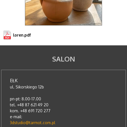
loren.pdf
SALON
EŁK
ul. Sikorskiego 12b
pn-pt: 8.00-17.00
tel. +48 87 621 49 20
kom. +48 691 720 277
e-mail:
3dstudio@tarmot.com.pl