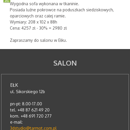
Wygodna sofa wykonana w tkaninie.
Posiada luźne pokrowce na poduszkach siedziskowych,
oparciowych oraz całej ramie.
Wymiary: 208 x 102 x 88h
Cena: 4257 zł - 30% = 2980 zł
Zapraszamy do salonu w Ełku.
SALON
EŁK
ul. Sikorskiego 12b
pn-pt: 8.00-17.00
tel. +48 87 621 49 20
kom. +48 691 720 277
e-mail:
3dstudio@tarmot.com.pl