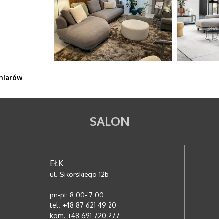
miarów
SALON
EŁK
ul. Sikorskiego 12b
pn-pt: 8.00-17.00
tel. +48 87 621 49 20
kom. +48 691 720 277