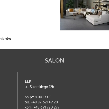
miarów
SALON
EŁK
ul. Sikorskiego 12b
pn-pt: 8.00-17.00
tel. +48 87 621 49 20
kom. +48 691 720 277