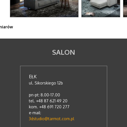
miarów
SALON
EŁK
ul. Sikorskiego 12b
pn-pt: 8.00-17.00
tel. +48 87 621 49 20
kom. +48 691 720 277
e-mail:
3dstudio@tarmot.com.pl