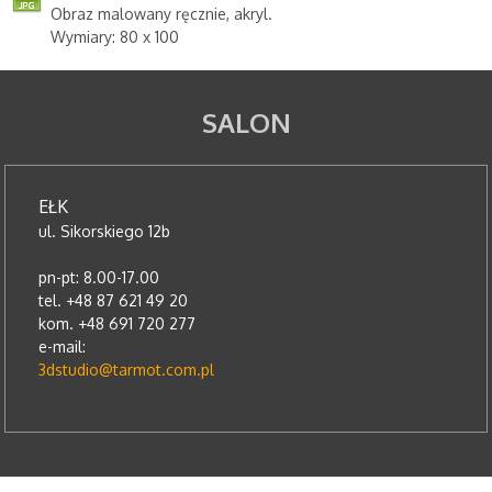
Obraz malowany ręcznie, akryl.
Wymiary: 80 x 100
SALON
EŁK
ul. Sikorskiego 12b
pn-pt: 8.00-17.00
tel. +48 87 621 49 20
kom. +48 691 720 277
e-mail:
3dstudio@tarmot.com.pl