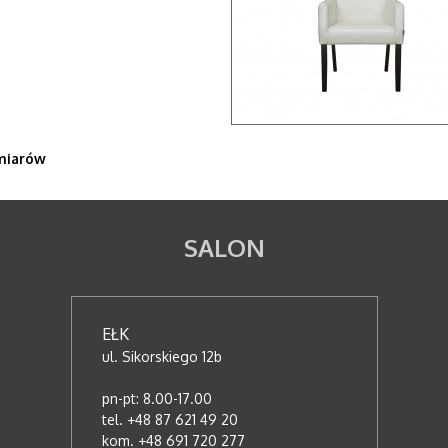
miarów
SALON
EŁK
ul. Sikorskiego 12b
pn-pt: 8.00-17.00
tel. +48 87 621 49 20
kom. +48 691 720 277